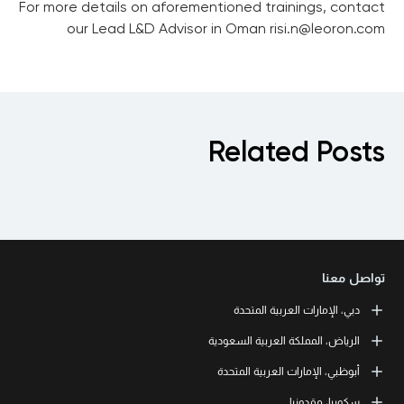
For more details on aforementioned trainings, contact
our Lead L&D Advisor in Oman risi.n@leoron.com
Related Posts
تواصل معنا
دبي، الإمارات العربية المتحدة
LEORON Professional Development Institute
الرياض، المملكة العربية السعودية
Indigo Icon Tower JLT, Office 1208 PO Box: 390601 | Dubai, UAE
+971 4 447 57 11
LEORON Saudi Experts Institute for Training
أبوظبي، الإمارات العربية المتحدة
طريق الملك فهد، حي الرحمانية، برج القمر، الطابق الثالث والعشرون، مبنى
Xpert Learning
رقم 7542 صندوق بريد 68531 | 11537 الرياض، المملكة العربية السعودية
LEORON Management Training
Knowledge Park, Block 11, Office No. 112 and 113 | PO Box: 500383 |
سكوبيا، مقدونيا