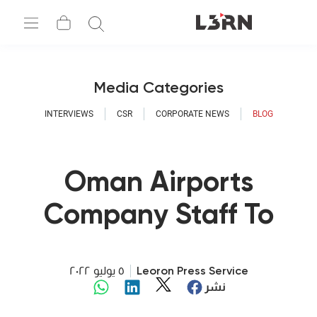
Media Categories
INTERVIEWS
CSR
CORPORATE NEWS
BLOG
Oman Airports
Company Staff To
Embark On A New
Learning Journey
Leoron Press Service
٥ يوليو ٢٠٢٢
نشر
Through LEORON