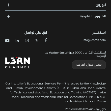
التدريب المؤسسي
الشهادات المعتمدة
ليورون
الإرشاد والتوجيه المهني
مجالات المعرفة
الوظائف
الشؤون القانونية
مواقع التدريب
الأخبار
الشروط والأحكام
الدورات الأعلى تقييماً
الامتياز التجاري
سياسة الخصوصية وملفات تعريف الارتباط
الدورات الأعلى تقييمًا حسب الدولة
استفسر
ابقَ على تواصل
برنامج الامتيازات
خريطة الموقع
info@leoron.com
الأسئلة الشائعة
استكشف أكثر من 2000 دورة تدريبية معتمدة عبر
الإنترنت
تحميل جدول التدريب
Our Institution’s Educational Services Permit is issued by the Knowledge
and Human Development Authority (KHDA) in Dubai, Abu Dhabi Centre
for Technical and Vocational Education and Training (ACTVET) in Abu
Dhabi, Technical and Vocational Training Corporation (TVTC) in KSA,
and Ministry of Labor in Oman.
طُور بواسطة Popleads ©2026