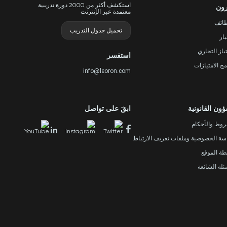
استكشف أكثر من 2000 دورة تدريبية
رون
معتمدة عبر الإنترنت
ظائف
تحميل جدول التدريب
بار
تياز التجاري
استفسر
مج الامتيازات
info@leoron.com
ؤون القانونية
ابقَ على تواصل
روط والأحكام
ة الخصوصية وملفات تعريف الارتباط
ة الموقع
ئلة الشائعة