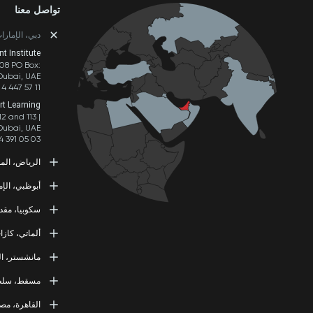
تواصل معنا
دبي، الإمارا
 Institute
208 PO Box:
 Dubai, UAE
 4 447 57 11
rt Learning
2 and 113 |
 Dubai, UAE
4 391 05 03
الرياض، المم
or Training
أبوظبي، الإم
طريق الملك 
 Training
سكوبيا، مقدو
11537 الرياض، المملكة العربية السعودية
جزيرة أبوظب
11 464 4865
L3RN dooel
ألماتي، كاز
الإمارات الع
000 Skopje,
1 2 552 1155
MKD
evelopment
مانشستر، ال
2 320 0000
000 Almaty,
KAZ
 Skills Co.
مسقط، سلط
07 971 6684
tation Road
M41 9JQ UK
g Institute
القاهرة، مص
) 1615138133
y No. 4560,