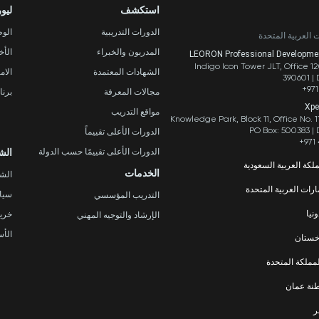
استكشف
ليو
الدورات التدريبية
الو
ت العربية المتحدة
المدربون والخبراء
الأخ
LEORON Professional Development
Indigo Icon Tower JLT, Office 1
الشهادات المعتمدة
الام
390601 |
+971
مجالات المعرفة
برنا
Xpe
مواقع التدريب
Knowledge Park, Block 11, Office No. 11
PO Box: 500383 |
الدورات الأعلى تقييماً
+971 
الدورات الأعلى تقييمًا حسب الدولة
الش
لكة العربية السعودية
الخدمات
الش
LEORON Saudi Experts Institute f
ارات العربية المتحدة
سياس
التدريب المؤسسي
فهد، حي الرحمانية، برج القمر، الطابق
الثالث والعشرون، مبنى رقم 7542 صندوق بريد 68531 |
LEORON Management
نيا
خريط
الإرشاد والتوجيه المهني
ي، شارع السلام، مبنى سلام المقر
+966 
الرئيسي، مكتب 503 صندوق بريد 105098 | أبوظبي،
الأس
اخستان
ربية المتحدة
Str. 20, No 82, Cucer-Sandevo 1
+97
LEORON Training and D
مملكة المتحدة
+389 
Baizakov street, 280, office 3 050
L3RN New
نة عمان
+7 7
Office No. 2, 34 S
Urmston, Manchester, England 
LEORON Trainin
ر
+44 (0
The Office 1991, Building No. 5341, Wa